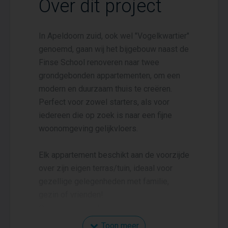
Over dit project
In Apeldoorn zuid, ook wel "Vogelkwartier"
genoemd, gaan wij het bijgebouw naast de
Finse School renoveren naar twee
grondgebonden appartementen, om een
modern en duurzaam thuis te creëren.
Perfect voor zowel starters, als voor
iedereen die op zoek is naar een fijne
woonomgeving gelijkvloers.
Elk appartement beschikt aan de voorzijde
over zijn eigen terras/tuin, ideaal voor
gezellige gelegenheden met familie,
gezin of vrienden!
Ook hebben beide appartementen een
eigen parkeergelegenheid voor de deur
Toon meer