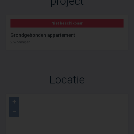
project
Niet beschikbaar
Grondgebonden appartement
2 woningen
Locatie
+
−