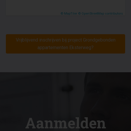
© MapTiler
© OpenStreetMap contributors
Vrijblijvend inschrijven bij project Grondgebonden
appartementen Eksterweg?
Aanmelden