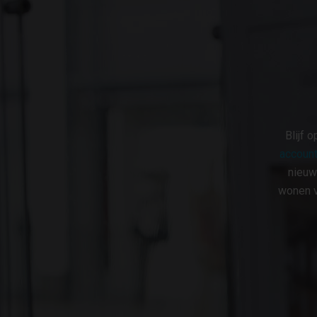
Blijf 
account
nieuw
wonen v