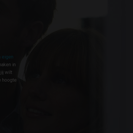
 eigen
maken in
j wilt
e hoogte