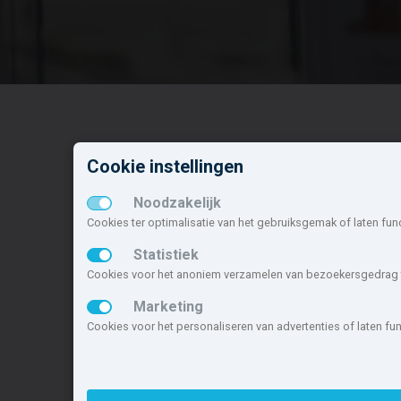
Cookie instellingen
Nieuwbouw in deze
N
gemeente
o
Noodzakelijk
Cookies ter optimalisatie van het gebruiksgemak of laten fun
Alle nieuwbouw projecten
O
Actuele nieuwbouwprojecten
R
Statistiek
Toekomstige nieuwbouwaanbod
V
Cookies voor het anoniem verzamelen van bezoekersgedrag t
Koopwoningen
B
Marketing
Huurwoningen en appartementen
R
Cookies voor het personaliseren van advertenties of laten f
Deze site maakt deel uit van
www.nieuwb
nieuwbouwsite van Nederland.
Copyright © 2007- 2026 Xitres Nieuwbou