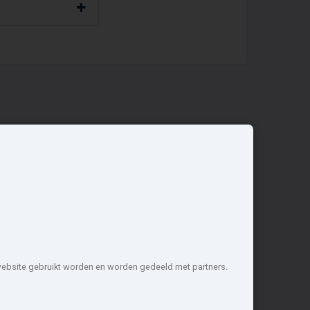
Overige
Nieuwbouwnieuws
Contact
Zakelijk
 website gebruikt worden en worden gedeeld met partners.
1 projecten de meest complete