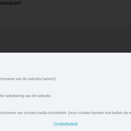
tschrijven?
ieuwbouw in de
Account
mgeving
Inloggen
ctioneren van de website (vereist)
Inschrijven
lst-Wijhe
Deventer
Wachtwoord vergeten
heden
Zutphen
oorst
Epe
er verbetering van de website.
rummen
Nunspeet
ozendaal
Heerde
unctioneren van sociale media activiteiten. Deze cookies kunnen ook buiten de
ouw-nederland.nl
, met meer dan 85.466 nieuwbouwwoningen in 1.62
Cookiebeleid