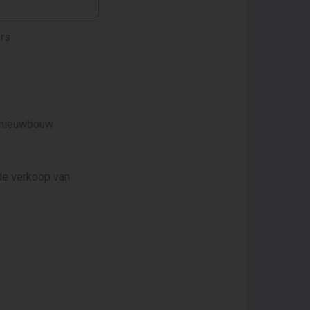
ors
n nieuwbouw
 de verkoop van