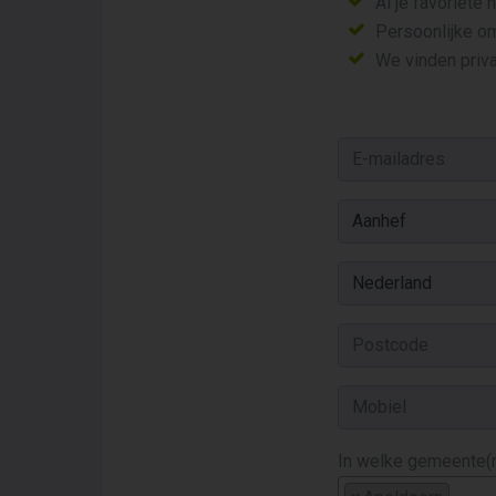
Al je favoriete
Persoonlijke o
We vinden priva
In welke gemeente(n