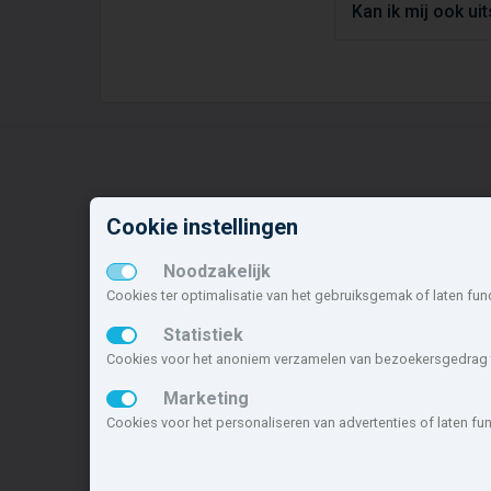
Kan ik mij ook ui
Cookie instellingen
Nieuwbouw in deze
N
gemeente
o
Noodzakelijk
Cookies ter optimalisatie van het gebruiksgemak of laten fun
Alle nieuwbouw projecten
O
Actuele nieuwbouwprojecten
R
Statistiek
Toekomstige nieuwbouwaanbod
V
Cookies voor het anoniem verzamelen van bezoekersgedrag t
Koopwoningen
B
Marketing
Huurwoningen en appartementen
R
Cookies voor het personaliseren van advertenties of laten f
Deze site maakt deel uit van
www.nieuwb
nieuwbouwsite van Nederland.